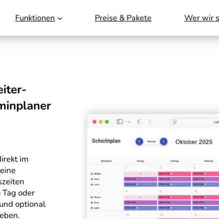
Funktionen
Preise & Pakete
Wer wir s
iter-
minplaner
irekt im
 eine
szeiten
o Tag oder
und optional
geben.