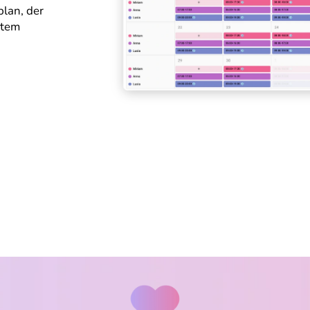
plan, der
stem