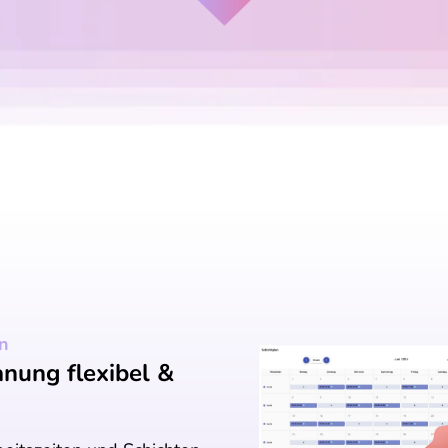
en
anung flexibel &