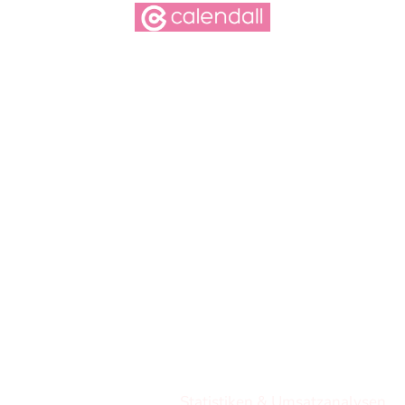
Lösungen für
Kosmetikstudios
Friseursalons
Hundesalons
Massagestudios
Fußpflegepraxen
Nagelstudios
Augenbrauenstudios
Spa & Wellness
Funktionen
Digitaler Kalender
Digitale Kundenkartei
Terminerinnerungen
Online-Terminbuchung
Statistiken & Umsatzanalysen